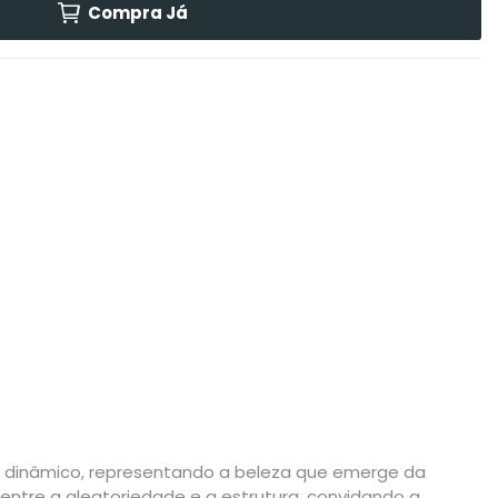
Compra Já
io dinâmico, representando a beleza que emerge da
ntre a aleatoriedade e a estrutura, convidando a