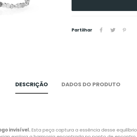
Partilhar
DESCRIÇÃO
DADOS DO PRODUTO
go invisível.
Esta peça captura a essência desse equilíbr
sign explora a harmonia encontrada no ponto de encontro e