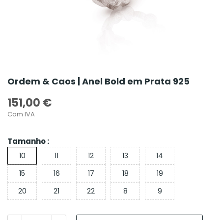
Ordem & Caos | Anel Bold em Prata 925
151,00 €
Com IVA
Tamanho :
10
11
12
13
14
15
16
17
18
19
20
21
22
8
9